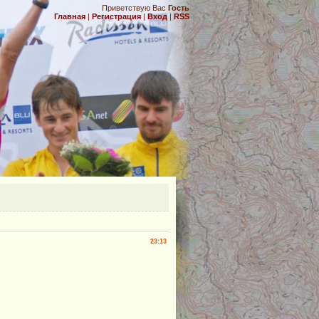
Приветствую Вас
Гость
Главная
|
Регистрация
|
Вход
|
RSS
.
23:13