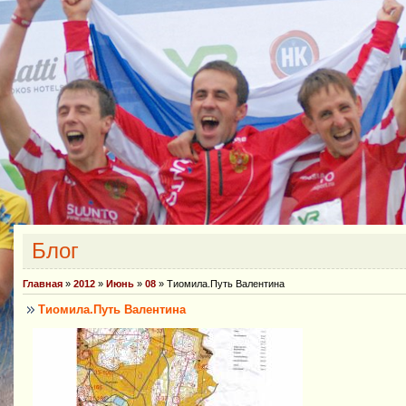
Блог
Главная
»
2012
»
Июнь
»
08
» Тиомила.Путь Валентина
Тиомила.Путь Валентина