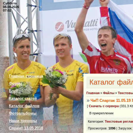
Суббота
08.08.2026
07:02
Главная страница
Каталог фай
Форум
Блог
Главная
»
Файлы
»
Текстовы
Каталог статей
ЧиП Спартак 11.05.19
Каталог файлов
[
Скачать с сервера
(331.3 Kb
Фотоальбомы
В прикреплении
Наши тренеры
Категория
:
Текстовые регла
Спринт 13.05.2018
Просмотров
:
1096
|
Загрузок