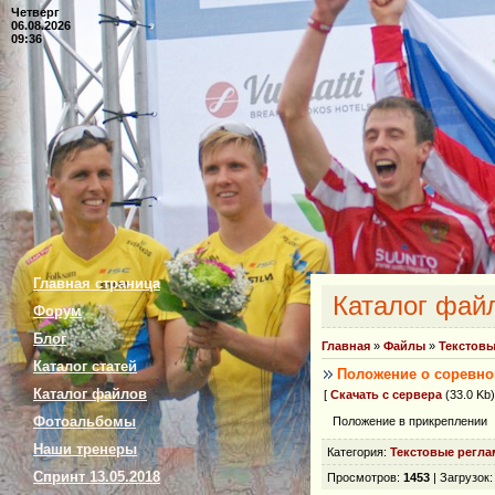
Четверг
06.08.2026
09:36
Главная страница
Каталог фай
Форум
Блог
Главная
»
Файлы
»
Текстовы
Каталог статей
Положение о соревнов
Каталог файлов
[
Скачать с сервера
(33.0 Kb)
Фотоальбомы
Положение в прикреплении
Наши тренеры
Категория
:
Текстовые регла
Спринт 13.05.2018
Просмотров
:
1453
|
Загрузок