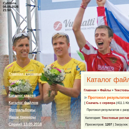
Суббота
08.08.2026
21:50
Главная страница
Каталог фай
Форум
Блог
Главная
»
Файлы
»
Текстовы
Каталог статей
Протокол результатов
Каталог файлов
[
Скачать с сервера
(411.1 Kb
Фотоальбомы
Протокол результатов с раз
Наши тренеры
Категория
:
Текстовые регла
Спринт 13.05.2018
Просмотров
:
1207
|
Загрузок