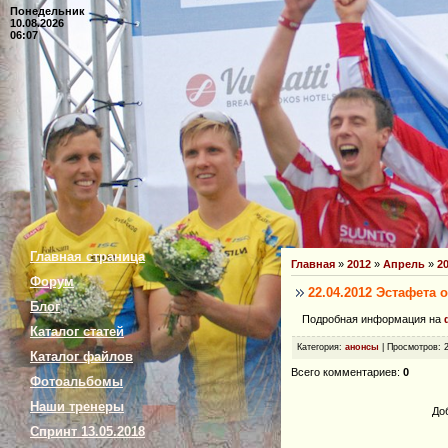
Понедельник
10.08.2026
06:07
Главная страница
Главная
»
2012
»
Апрель
»
2
Форум
22.04.2012 Эстафета 
Блог
Подробная информация на
Каталог статей
Категория
:
анонсы
|
Просмотров
: 
Каталог файлов
Всего комментариев
:
0
Фотоальбомы
Наши тренеры
До
Спринт 13.05.2018