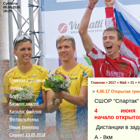
Суббота
08.08.2026
18:29
Главная страница
Главная
»
2017
»
Май
»
31
» 4
Форум
4.06.17 Открытая тр
Блог
СШОР "Спартак"
Каталог статей
4 июня 
Каталог файлов
начало открыто
Фотоальбомы
Дистанции в зад
Наши тренеры
Спринт 13.05.2018
А - 8км