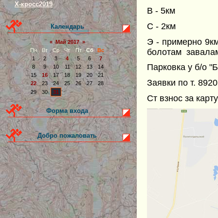
Х-кросс2019
В - 5км
С - 2км
Календарь
Э - примерно 9к
«
Май 2017
»
болотам завала
Пн
Вт
Ср
Чт
Пт
Сб
Вс
1
2
3
4
5
6
7
Парковка у б/о "
8
9
10
11
12
13
14
15
16
17
18
19
20
21
Заявки по т. 89
22
23
24
25
26
27
28
29
30
31
Ст взнос за карт
Форма входа
Добро пожаловать