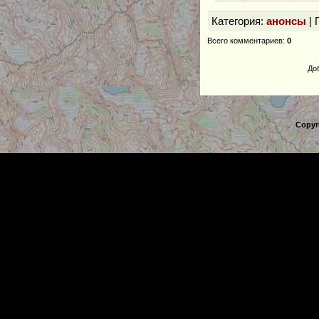
Категория
:
анонсы
|
Всего комментариев
:
0
До
Copyr