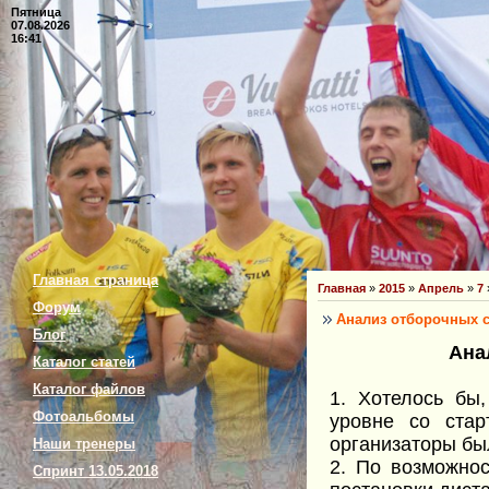
Пятница
07.08.2026
16:41
Главная страница
Главная
»
2015
»
Апрель
»
7
Форум
Анализ отборочных с
Блог
Ана
Каталог статей
Каталог файлов
1. Хотелось бы
Фотоальбомы
уровне со ста
организаторы бы
Наши тренеры
2. По возможнос
Спринт 13.05.2018