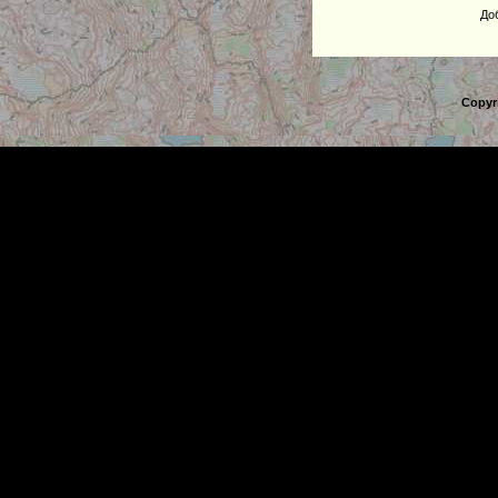
До
Copyr