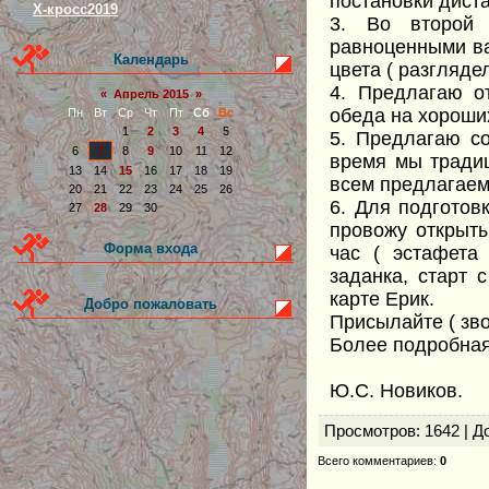
постановки диста
Х-кросс2019
3. Во второй
равноценными ва
Календарь
цвета ( разглядел
4. Предлагаю о
«
Апрель 2015
»
обеда на хороших
Пн
Вт
Ср
Чт
Пт
Сб
Вс
1
2
3
4
5
5. Предлагаю со
6
7
8
9
10
11
12
время мы традиц
13
14
15
16
17
18
19
всем предлагаем 
20
21
22
23
24
25
26
6. Для подготовк
27
28
29
30
провожу открыты
Форма входа
час ( эстафета
заданка, старт 
карте Ерик.
Добро пожаловать
Присылайте ( зво
Более подробная
Ю.С. Новиков.
Просмотров
: 1642 |
Д
Всего комментариев
:
0