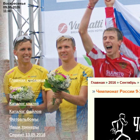
Воскресенье
09.08.2026
11:40
Главная страница
Главная
»
2016
»
Сентябрь
»
Форум
Чемпионат России 9-1
Блог
Каталог статей
Каталог файлов
Фотоальбомы
Наши тренеры
Спринт 13.05.2018