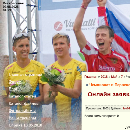
Воскресенье
09.08.2026
04:29
Главная страница
Главная
»
2018
»
Май
»
7
» Че
Форум
Чемпионат и Первен
Блог
Онлайн заявк
Каталог статей
Каталог файлов
Просмотров
: 1953 |
Добавил
:
leo96
Фотоальбомы
Всего комментариев
:
0
Наши тренеры
Спринт 13.05.2018
До