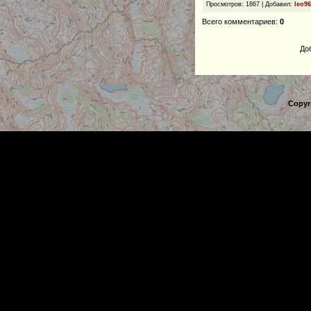
Просмотров
: 1867 |
Добавил
:
leo96
Всего комментариев
:
0
До
Copyr