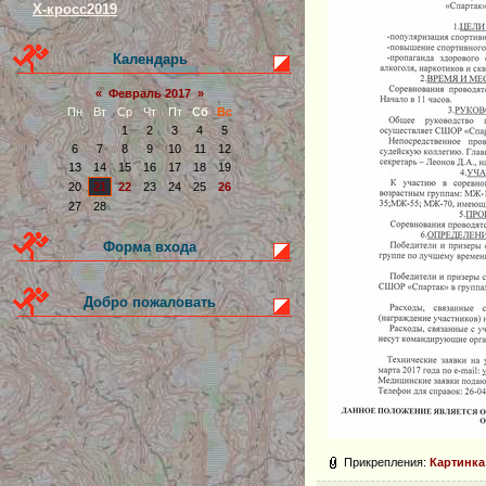
Х-кросс2019
Календарь
«
Февраль 2017
»
Пн
Вт
Ср
Чт
Пт
Сб
Вс
1
2
3
4
5
6
7
8
9
10
11
12
13
14
15
16
17
18
19
20
21
22
23
24
25
26
27
28
Форма входа
Добро пожаловать
Прикрепления
:
Картинка