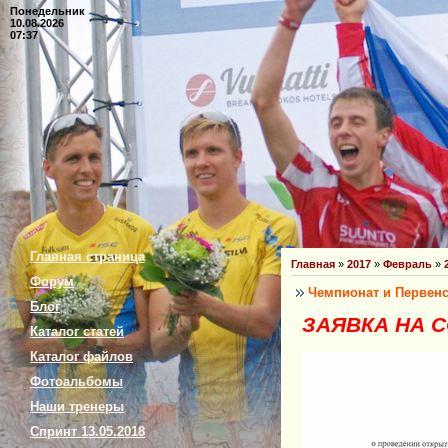
Понедельник
10.08.2026
07:37
Главная страница
Главная
»
2017
»
Февраль
»
Форум
Чемпионат и Первен
Блог
ЗАЯВКА НА 
Каталог статей
Каталог файлов
Фотоальбомы
Наши тренеры
Спринт 13.05.2018