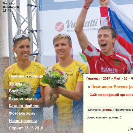
Четверг
06.08.2026
17:45
Главная страница
Главная
»
2017
»
Май
»
16
» Ч
Форум
Чемпионат России (л
Блог
Сайт проводящей организ
Каталог статей
Каталог файлов
Категория
:
анонсы
|
Просмотров
: 
Фотоальбомы
Всего комментариев
:
0
Наши тренеры
Спринт 13.05.2018
До