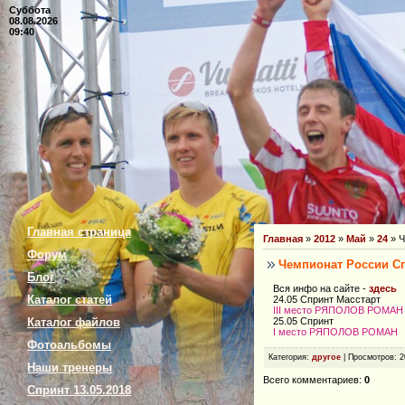
Суббота
08.08.2026
09:40
Главная страница
Главная
»
2012
»
Май
»
24
» Ч
Форум
Чемпионат России С
Блог
Вся инфо на сайте -
здесь
Каталог статей
24.05 Спринт Масстарт
III место РЯПОЛОВ РОМАН
25.05 Спринт
Каталог файлов
I место РЯПОЛОВ РОМАН
Фотоальбомы
Категория
:
другое
|
Просмотров
: 
Наши тренеры
Всего комментариев
:
0
Спринт 13.05.2018