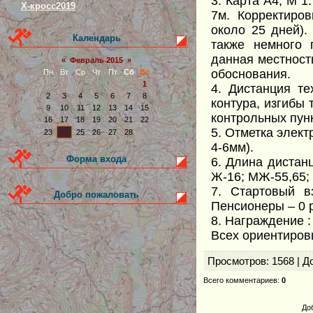
3. Карта А4, М 1
Х-кросс2019
7м. Корректиро
около 25 дней).
Календарь
также немного 
данная местност
«
Февраль 2015
»
обоснования.
Пн
Вт
Ср
Чт
Пт
Сб
Вс
1
4. Дистанция те
2
3
4
5
6
7
8
контура, изгибы 
9
10
11
12
13
14
15
контрольных пунк
16
17
18
19
20
21
22
5. Отметка элек
23
24
25
26
27
28
4-6мм).
Форма входа
6. Длина дистанц
Ж-16; МЖ-55,65; 
7. Стартовый в
Добро пожаловать
Пенсионеры – 0 р
8. Награждение :
Всех ориентиров
Просмотров
: 1568 |
Д
Всего комментариев
:
0
До