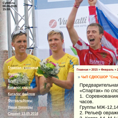
Суббота
08.08.2026
15:59
Главная страница
Главная
»
2015
»
Февраль
»
Форум
ЧиП СДЮСШОР "Спар
Блог
Предварительн
Каталог статей
«Спартак» по сп
Каталог файлов
1. Соревнования
Фотоальбомы
часов.
Группы МЖ-12,14,
Наши тренеры
2. Рельеф овраж
Спринт 13.05.2018