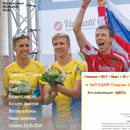
Воскресенье
09.08.2026
05:51
Главная страница
Главная
»
2017
»
Март
»
20
» 
Форум
ЧиП СШОР Спартак 14
Блог
Вся информация -
ЗДЕСЬ
Каталог статей
Каталог файлов
Фотоальбомы
Наши тренеры
Спринт 13.05.2018