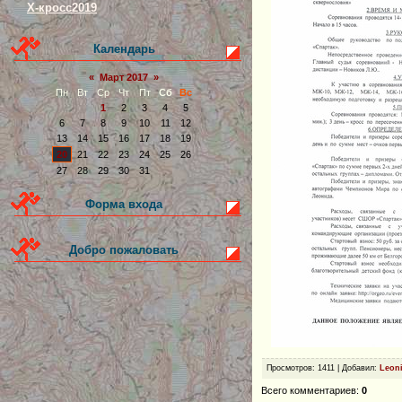
Х-кросс2019
Календарь
«
Март 2017
»
Пн
Вт
Ср
Чт
Пт
Сб
Вс
1
2
3
4
5
6
7
8
9
10
11
12
13
14
15
16
17
18
19
20
21
22
23
24
25
26
27
28
29
30
31
Форма входа
Добро пожаловать
Просмотров
: 1411 |
Добавил
:
Leon
Всего комментариев
:
0