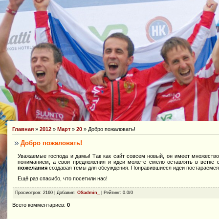
Главная
»
2012
»
Март
»
20
» Добро пожаловать!
Добро пожаловать!
Уважаемые господа и дамы! Так как сайт совсем новый, он имеет множество
пониманием, а свои предложения и идеи можете смело оставлять в ветк
пожелания
создавая темы для обсуждения. Понравившиеся идеи постараемся 
Ещё раз спасибо, что посетили нас!
Просмотров
: 2160 |
Добавил
:
OSadmin_
|
Рейтинг
:
0.0
/
0
Всего комментариев
:
0