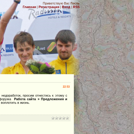
Приветствую Вас
Гость
Главная
|
Регистрация
|
Вход
|
RSS
.
22:53
 недоработок, просим отнестись к этому с
е форума
Работа сайта » Предложения и
воплотить в жизнь.