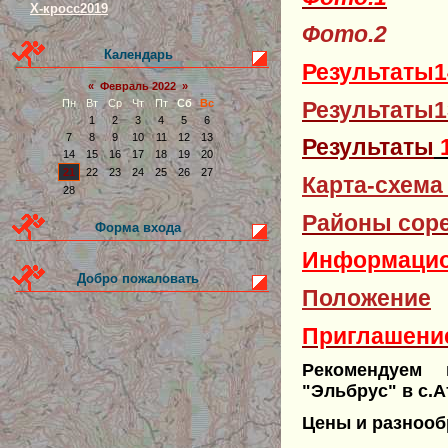
Х-кросс2019
Фото.2
Календарь
Результаты1
«
Февраль 2022
»
Результаты1
Пн
Вт
Ср
Чт
Пт
Сб
Вс
1
2
3
4
5
6
7
8
9
10
11
12
13
Результаты
1
14
15
16
17
18
19
20
21
22
23
24
25
26
27
Карта-схема
28
Районы соре
Форма входа
Информацио
Добро пожаловать
Положение
Приглашение
Рекомендуем 
"Эльбрус" в с.
Цены и разнооб