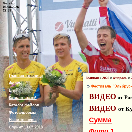
Четверг
06.08.2026
22:59
Главная страница
Главная
»
2022
»
Февраль
»
Форум
Фестиваль "Эльбрус-
Блог
ВИДЕО
от
Ра
Каталог статей
Каталог файлов
ВИДЕО
от К
Фотоальбомы
Сумма
Наши тренеры
Спринт 13.05.2018
Фото.1