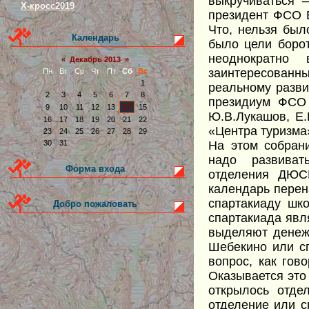
выкручиваться 
Х-кросс2019
президент ФСО В
Что, нельзя был
Календарь
было цели боро
неоднократно 
«
Декабрь 2013
»
заинтересованн
Пн
Вт
Ср
Чт
Пт
Сб
Вс
1
реальному разви
2
3
4
5
6
7
8
президиум ФСО 
9
10
11
12
13
14
15
Ю.В.Лукашов, Е.
16
17
18
19
20
21
22
«Центра туризма»
23
24
25
26
27
28
29
На этом собран
30
31
надо развиват
Форма входа
отделения ДЮС
календарь перен
спартакиаду шко
Добро пожаловать
спартакиада явл
выделяют денеж
Шебекино или с
вопрос, как гов
Оказывается это 
открылось отд
отделение или 