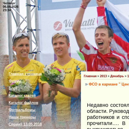
Четверг
06.08.2026
23:34
Главная страница
Главная
»
2013
»
Декабрь
»
1
Форум
ФСО в кармане " Цент
Блог
Каталог статей
Каталог файлов
Недавно состоя
Фотоальбомы
области. Руково
работников и сп
Наши тренеры
прочитали…. В 
Спринт 13.05.2018