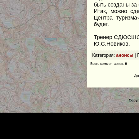
быть созданы за
Итак, можно сд
Центра туризма
будет.
Тренер СДЮСШОР
Ю.С.Новиков.
Категория
:
анонсы
|
Всего комментариев
:
0
До
Copyr