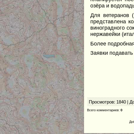
озёра и водопад
Для ветеранов (
представлена ко
виноградного сок
нержавейки (итал
Более подробная
Заявки подавать
До 
Ю.С.
(тел. 8
Просмотров
: 1840 |
Д
Всего комментариев
:
0
До