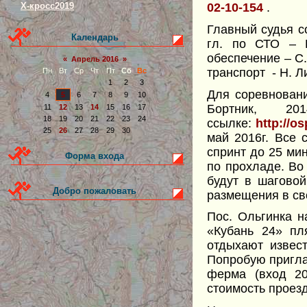
Х-кросс2019
02-10-154
.
Главный судья со
Календарь
гл. по СТО – Ю
обеспечение – С.
«
Апрель 2016
»
транспорт - Н. Ли
Пн
Вт
Ср
Чт
Пт
Сб
Вс
1
2
3
Для соревнован
4
5
6
7
8
9
10
Бортник, 
11
12
13
14
15
16
17
18
19
20
21
22
23
24
ссылке:
http://o
25
26
27
28
29
30
май 2016г. Все
спринт до 25 мин
Форма входа
по прохладе. Во
будут в шаговой
Добро пожаловать
размещения в сво
Пос. Ольгинка н
«Кубань 24» пл
отдыхают извес
Попробую пригла
ферма (вход 20
стоимость проезд