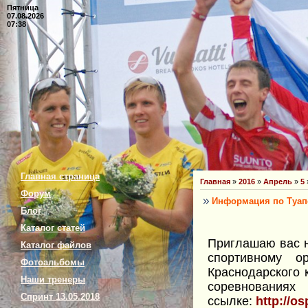
Пятница
07.08.2026
07:38
Главная страница
Главная
»
2016
»
Апрель
»
5
Форум
Информация по Туап
Блог
Каталог статей
Приглашаю вас 
Каталог файлов
спортивному о
Фотоальбомы
Краснодарского 
Наши тренеры
сорев
Спринт 13.05.2018
ссылке:
http://o