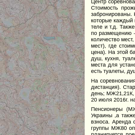
Центр соревнован
Стоимость прож
забронированы. Н
которые каждый 
теле и т.д. Так
по размещению –
количество мест,
мест), где стои
цена). На этой б
душ, кухня, туа
места для устано
есть туалеты, ду
На соревновани
дистанция). Ста
день; МЖ21,21К, 
20 июля 2016г. н
Пенсионеры (МЖ
Украины ,а такж
взноса. Аренда 
группы МЖ80 оп
планируется по