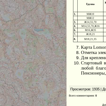
Группа
1.
МЖ10
МЖ12
3.
Ж14,55,70
4.
М14,55,70,Ж16
6.
М16,Ж35
7.
Ж18,21
8.
М18,21,35
Карта Lomon
Отметка эле
Для креплени
Стартовый в
любой благо
Пенсионеры,
Просмотров
: 1935 |
Д
Всего комментариев
:
0
До