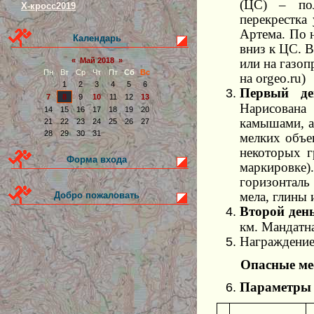
(ЦС) – пол
Х-кросс2019
перекрестка
Артема. По н
Календарь
вниз к ЦС. В
или на газоп
«
Май 2018
»
Пн
Вт
Ср
Чт
Пт
Сб
Вс
на orgeo.ru)
1
2
3
4
5
6
Первый ден
7
8
9
10
11
12
13
Нарисована 
14
15
16
17
18
19
20
камышами, а
21
22
23
24
25
26
27
28
29
30
31
мелких объе
некоторых г
Форма входа
маркировке
горизонталь
мела, глины 
Добро пожаловать
Второй день
км. Мандатна
Награждение 
Опасные ме
Параметры 