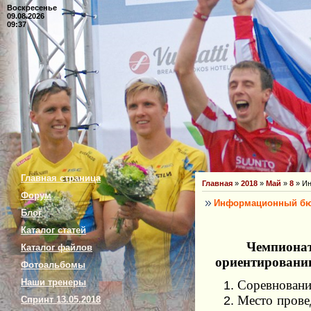
Воскресенье
09.08.2026
09:37
Главная страница
Главная
»
2018
»
Май
»
8
» Ин
Форум
Информационный бюл
Блог
Каталог статей
Чемпионат
Каталог файлов
ориентированию 
Фотоальбомы
Наши тренеры
Соревнования
Место провед
Спринт 13.05.2018