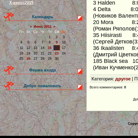
3 Halden 8:
Х-кросс2019
4 Delta 8:0
(Новиков Валенти
Календарь
20 Mora 8:
«
Июнь 2012
»
(Роман Ряполов(
Пн
Вт
Ср
Чт
Пт
Сб
Вс
35 Hiisirasti 8:
1
2
3
(Сергей Детков(3
4
5
6
7
8
9
10
36 Ikaalisten 8:
11
12
13
14
15
16
17
(Дмитрий Цветков
18
19
20
21
22
23
24
25
26
27
28
29
30
185 Black sea 10
(Иван Кучменко(2
Форма входа
Категория
:
другое
|
П
Добро пожаловать
Всего комментариев
:
0
До
Copyr