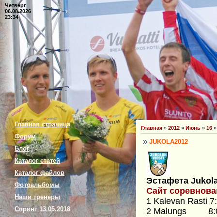
Четверг
06.08.2026
23:34
Главная страница
Главная
»
2012
»
Июнь
»
16
»
Форум
JUKOLA2012
Блог
Каталог статей
Каталог файлов
Эстафета Jukol
Фотоальбомы
Сайт соревнова
Наши тренеры
1 Kalevan Rasti 7
Спринт 13.05.2018
2 Malungs 8: