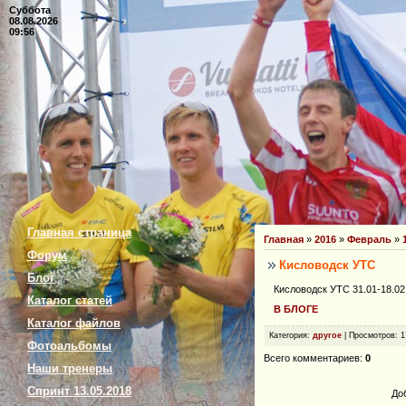
Суббота
08.08.2026
09:56
Главная страница
Главная
»
2016
»
Февраль
»
Форум
Кисловодск УТС
Блог
Кисловодск УТС 31.01-18.02
Каталог статей
В БЛОГЕ
Каталог файлов
Категория
:
другое
|
Просмотров
: 
Фотоальбомы
Всего комментариев
:
0
Наши тренеры
Спринт 13.05.2018
До