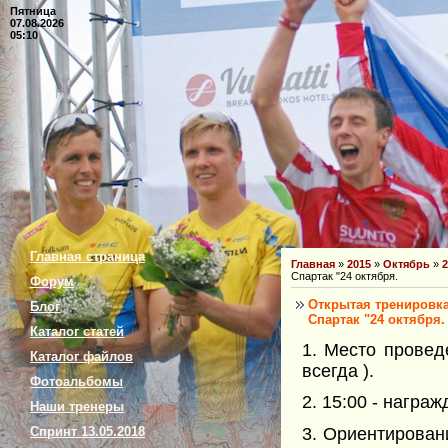
Пятница
07.08.2026
05:10
Главная страница
Главная
»
2015
»
Октябрь
»
2
Спартак "24 октября.
Форум
Открытая тренировка
Блог
Спартак "24 октября.
Каталог статей
1. Место провед
Каталог файлов
всегда ).
Фотоальбомы
2. 15:00 - награж
Наши тренеры
3. Ориентировани
Спринт 13.05.2018