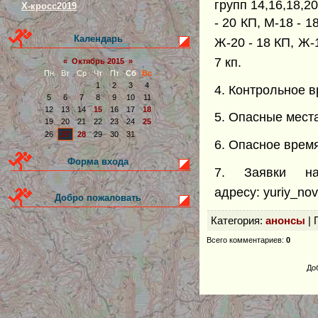
групп 14,16,18,2
Х-кросс2019
- 20 КП, М-18 - 1
Календарь
Ж-20 - 18 КП, Ж-1
7 кп.
«
Октябрь 2015
»
Пн
Вт
Ср
Чт
Пт
Сб
Вс
1
2
3
4
4. Контрольное в
5
6
7
8
9
10
11
12
13
14
15
16
17
18
5. Опасные места
19
20
21
22
23
24
25
26
27
28
29
30
31
6. Опасное время
Форма входа
7. Заявки н
адресу:
yuriy_nov
Добро пожаловать
Категория
:
анонсы
|
Всего комментариев
:
0
До