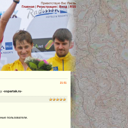
Приветствую Вас
Гость
Главная
|
Регистрация
|
Вход
|
RSS
.
21:51
су
-ospartak.ru-
нные пользователи.