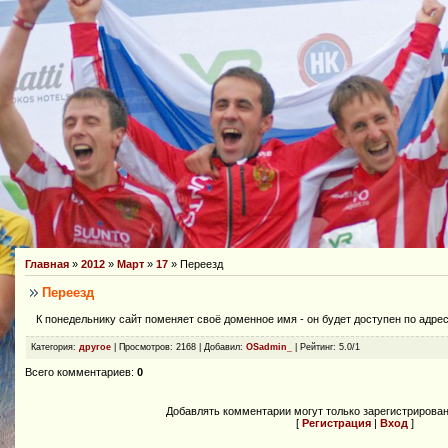
Главная
»
2012
»
Март
»
17
» Переезд
Переезд
К понедельнику сайт поменяет своё доменное имя - он будет доступен по адре
Категория
:
другое
|
Просмотров
: 2168 |
Добавил
:
OSadmin_
|
Рейтинг
:
5.0
/
1
Всего комментариев
:
0
Добавлять комментарии могут только зарегистрирова
[
Регистрация
|
Вход
]