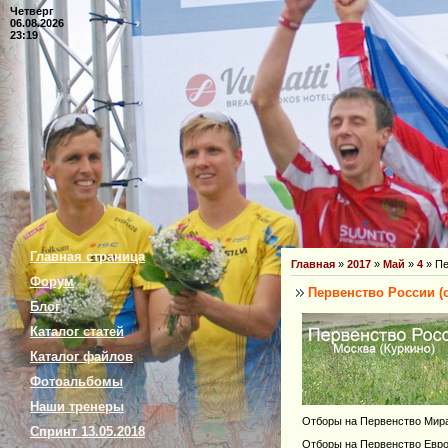
Четверг
06.08.2026
23:19
Главная страница
Главная
»
2017
»
Май
»
4
» Пе
Форум
Первенство России (
Блог
Каталог статей
Каталог файлов
Фотоальбомы
Наши тренеры
Отборы на Первенство Мира
Спринт 13.05.2018
Отборы на Первенство Евро