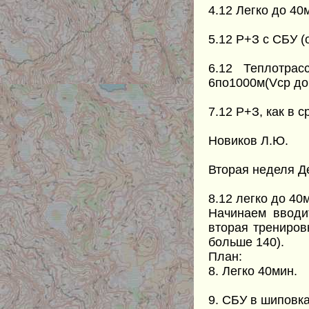
4.12 Легко до 4
5.12 Р+З с СБУ (
6.12 Теплотра
6по1000м(Vср до 
7.12 Р+З, как в с
Новиков Л.Ю.
Вторая неделя Д
8.12 легко до 40
Начинаем вводи
вторая трениров
больше 140).
План:
8. Легко 40мин.
9. СБУ в шиповка