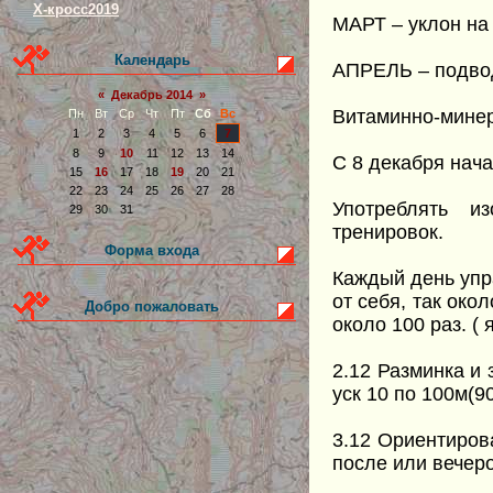
Х-кросс2019
МАРТ – уклон на
Календарь
АПРЕЛЬ – подвод
«
Декабрь 2014
»
Витаминно-минер
Пн
Вт
Ср
Чт
Пт
Сб
Вс
1
2
3
4
5
6
7
8
9
10
11
12
13
14
С 8 декабря нача
15
16
17
18
19
20
21
22
23
24
25
26
27
28
Употреблять и
29
30
31
тренировок.
Форма входа
Каждый день упра
от себя, так око
Добро пожаловать
около 100 раз. (
2.12 Разминка и 
уск 10 по 100м(9
3.12 Ориентирова
после или вечеро