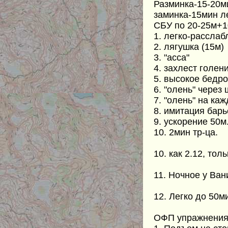
Разминка-15-20
заминка-15мин ле
СБУ по 20-25м+1
1. легко-расслаб
2. лягушка (15м)
3. "асса"
4. захлест голен
5. высокое бедро
6. "олень" через 
7. "олень" на ка
8. имитация барь
9. ускорение 50м
10. 2мин тр-ца.
10. как 2.12, то
11. Ночное у Ван
12. Легко до 50
ОФП упражнения