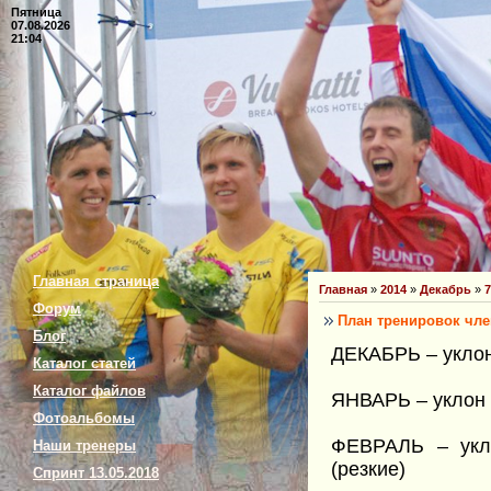
Пятница
07.08.2026
21:04
Главная страница
Главная
»
2014
»
Декабрь
»
7
Форум
План тренировок чле
Блог
ДЕКАБРЬ – уклон
Каталог статей
Каталог файлов
ЯНВАРЬ – уклон 
Фотоальбомы
ФЕВРАЛЬ – укл
Наши тренеры
(резкие)
Спринт 13.05.2018