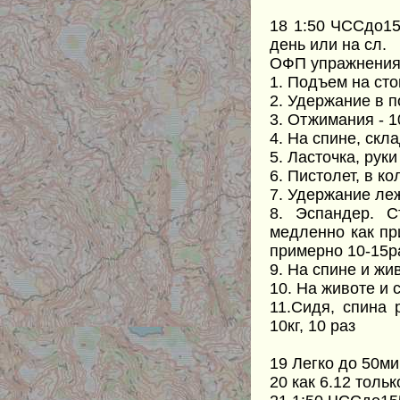
18 1:50 ЧССдо15
день или на сл.
ОФП упражнения
1. Подъем на сто
2. Удержание в п
3. Отжимания - 1
4. На спине, скл
5. Ласточка, рук
6. Пистолет, в к
7. Удержание ле
8. Эспандер. С
медленно как при
примерно 10-15р
9. На спине и жи
10. На животе и 
11.Сидя, спина 
10кг, 10 раз
19 Легко до 50ми
20 как 6.12 толь