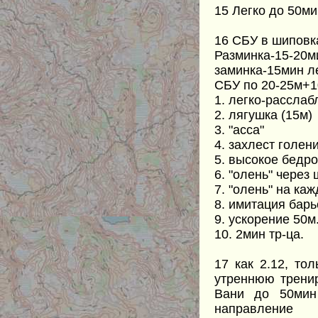
15 Легко до 50ми
16 СБУ в шиповк
Разминка-15-20
заминка-15мин ле
СБУ по 20-25м+1
1. легко-расслаб
2. лягушка (15м)
3. "асса"
4. захлест голен
5. высокое бедро
6. "олень" через 
7. "олень" на ка
8. имитация барь
9. ускорение 50м
10. 2мин тр-ца.
17 как 2.12, то
утреннюю тренир
Вани до 50мин
направление