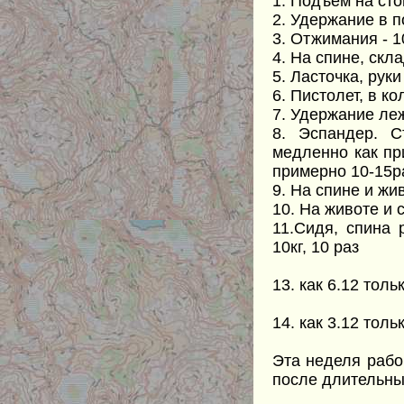
1. Подъем на сто
2. Удержание в п
3. Отжимания - 1
4. На спине, скл
5. Ласточка, рук
6. Пистолет, в к
7. Удержание ле
8. Эспандер. С
медленно как при
примерно 10-15р
9. На спине и жи
10. На животе и 
11.Сидя, спина 
10кг, 10 раз
13. как 6.12 толь
14. как 3.12 толь
Эта неделя рабо
после длительн