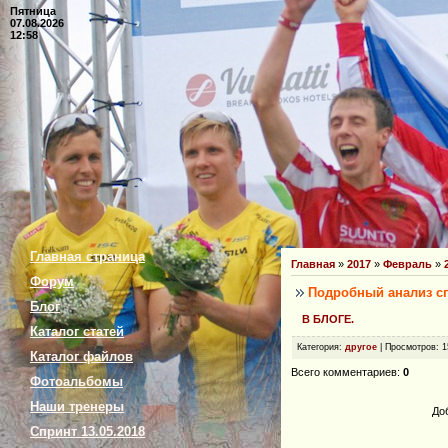
Пятница
07.08.2026
12:58
Главная страница
Главная
»
2017
»
Февраль
»
Форум
Подробный анализ сп
Блог
В БЛОГЕ.
Каталог статей
Категория
:
другое
|
Просмотров
: 
Каталог файлов
Всего комментариев
:
0
Фотоальбомы
Наши тренеры
До
Спринт 13.05.2018