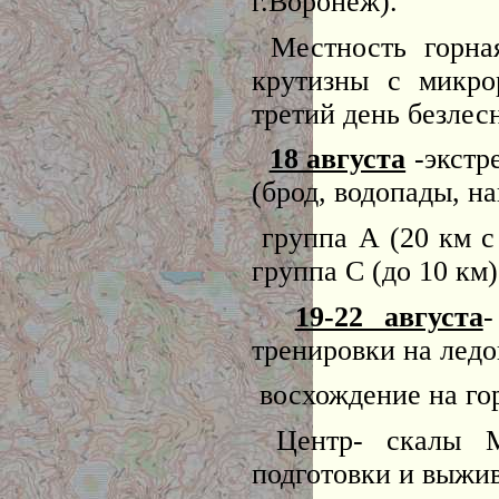
г.Воронеж).
Местность горная
крутизны с микр
третий день безлесн
18 августа
-экстр
(брод, водопады, на
группа А (20 км с 
группа С (до 10 км)
19-22 августа
-
тренировки на ледо
восхождение на гор
Центр- скалы М
подготовки и выжи