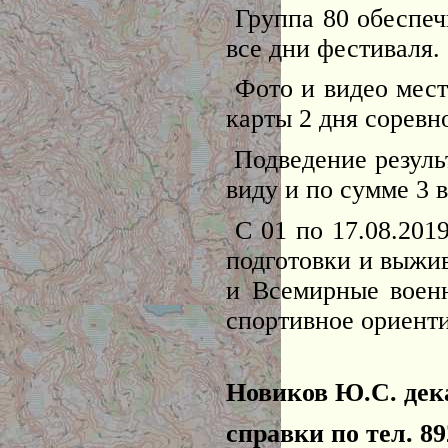
Группа 80 обеспеч
все дни фестиваля.
Фото и видео мест
карты 2 дня соревн
Подведение резуль
виду и по сумме 3
С 01 по 17.08.2019
подготовки и выжи
и Всемирные военн
спортивное ориент
Новиков Ю.С. дек
справки по тел. 89