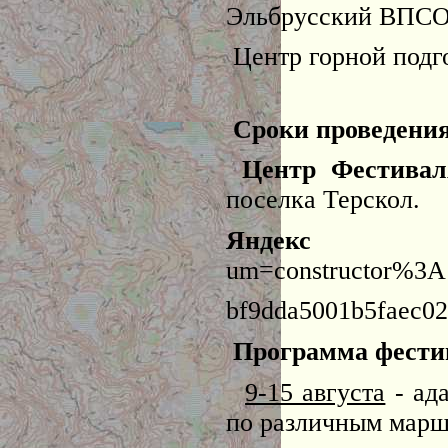
Эльбрусский ВПС
Центр горной подг
Сроки проведени
Центр Фестивал
поселка Терскол.
Яндекс к
um=constructor%3A
bf9dda5001b5faec02
Программа фести
9-15 августа
- ад
по различным маршр