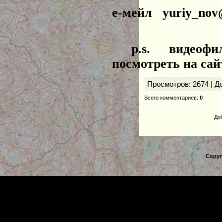
е-мейл yuriy_nov
p.s. видеофиль
посмотреть на сай
Просмотров
: 2674 |
Д
Всего комментариев
:
0
До
Copyr