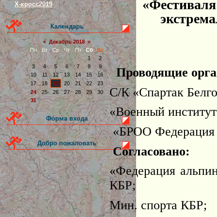
«Фестиваля
Х-кросс2019
экстрема
Календарь
«
Декабрь 2018
»
Пн
Вт
Ср
Чт
Пт
Сб
Вс
1
2
3
4
5
6
7
8
9
Проводящие орга
10
11
12
13
14
15
16
17
18
19
20
21
22
23
С/К «Спартак Белго
24
25
26
27
28
29
30
31
«Военный институт 
Форма входа
«БРОО Федерация а
Добро пожаловать
Согласовано:
«Федерация альпин
КБР;
Мин. спорта КБР;