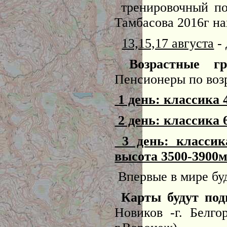
тренировочный по
Тамбасова 2016г на
13,15,17 августа
- 
Возрастные г
Пенсионеры по возр
1 день: классика 
2 день: классика 
3 день: классик
высота 3500-3900м
Впервые в мире буд
Карты будут под
Новиков -г. Белго