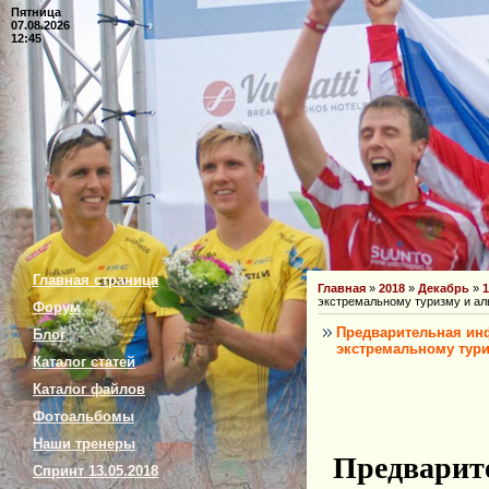
Пятница
07.08.2026
12:45
Главная страница
Главная
»
2018
»
Декабрь
»
1
экстремальному туризму и ал
Форум
Предварительная ин
Блог
экстремальному тури
Каталог статей
Каталог файлов
Фотоальбомы
Наши тренеры
Предварит
Спринт 13.05.2018