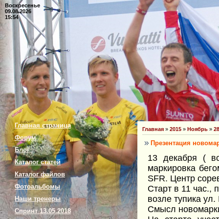
Воскресенье
09.08.2026
15:54
Главная страница
Главная
»
2015
»
Ноябрь
»
2
Форум
Презентация новома
Блог
13 декабря ( в
Каталог статей
маркировка бего
Каталог файлов
SFR. Центр сорев
Фотоальбомы
Старт в 11 час., 
возле тупика ул.
Наши тренеры
Смысл новомарки
Спринт 13.05.2018