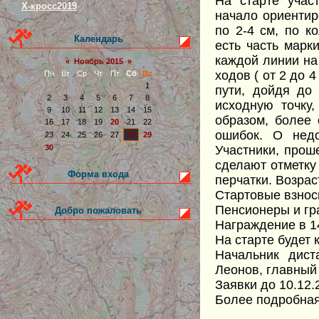
На старте участ
Х-кросс2019
начало ориентир
по 2-4 см, по к
Календарь
есть часть марк
каждой линии на
«
Ноябрь 2015
»
ходов ( от 2 до 
Пн
Вт
Ср
Чт
Пт
Сб
Вс
1
пути, дойдя до
2
3
4
5
6
7
8
исходную точку
9
10
11
12
13
14
15
образом, более
16
17
18
19
20
21
22
ошибок. О недо
23
24
25
26
27
28
29
Участники, прош
30
сделают отметку 
Форма входа
перчатки. Возрас
Стартовые взносы
Пенсионеры и гр
Добро пожаловать
Награждение в 14
На старте будет к
Начальник дист
Леонов, главный 
Заявки до 10.12.2
Более подробная