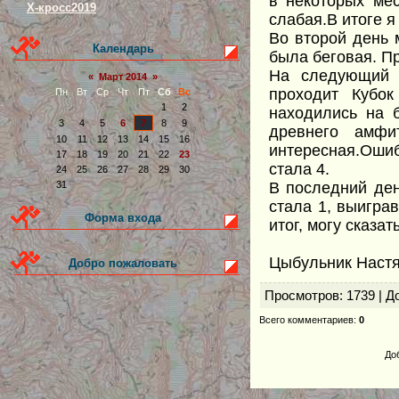
в некоторых мес
Х-кросс2019
слабая.В итоге я
Во второй день 
Календарь
была беговая. П
На следующий 
«
Март 2014
»
проходит Кубо
Пн
Вт
Ср
Чт
Пт
Сб
Вс
1
2
находились на 
3
4
5
6
7
8
9
древнего амфи
10
11
12
13
14
15
16
интересная.Ошиб
17
18
19
20
21
22
23
стала 4.
24
25
26
27
28
29
30
В последний ден
31
стала 1, выигра
Форма входа
итог, могу сказа
Цыбульник Настя
Добро пожаловать
Просмотров
: 1739 |
Д
Всего комментариев
:
0
До