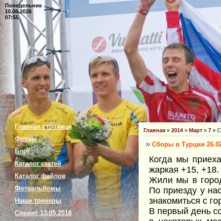
Понедельник
10.08.2026
07:55
Главная страница
Главная
»
2014
»
Март
»
7
» С
Форум
Сборы в Турции 26.02
Блог
Когда мы приеха
Каталог статей
жаркая +15, +18.
Каталог файлов
Жили мы в город
Фотоальбомы
По приезду у на
знакомиться с го
Наши тренеры
В первый день с
Спринт 13.05.2018