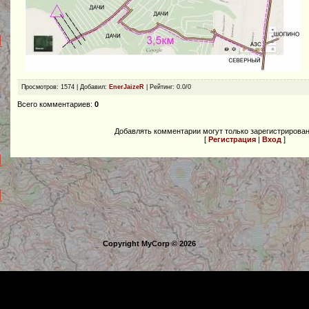
Просмотров
: 1574 |
Добавил
:
EnerJaizeR
|
Рейтинг
:
0.0
/
0
Всего комментариев
:
0
Добавлять комментарии могут только зарегистрирова
[
Регистрация
|
Вход
]
Copyright MyCorp © 2026