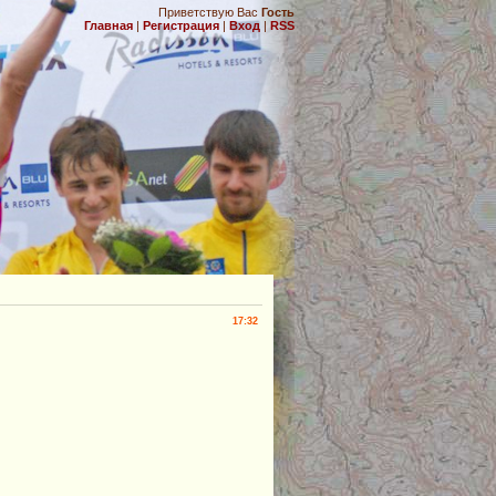
Приветствую Вас
Гость
Главная
|
Регистрация
|
Вход
|
RSS
.
17:32