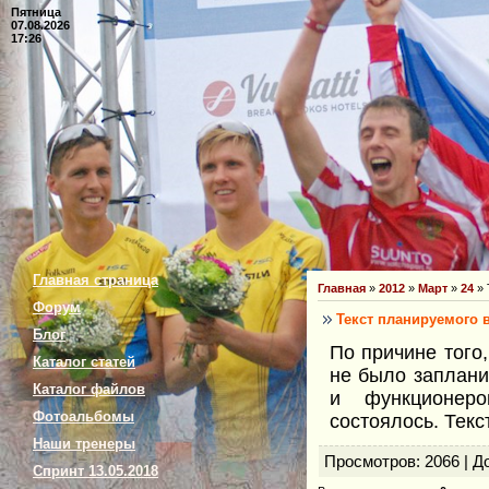
Пятница
07.08.2026
17:26
Главная страница
Главная
»
2012
»
Март
»
24
» 
Форум
Текст планируемого 
Блог
По причине того
Каталог статей
не было заплани
Каталог файлов
и функционеро
Фотоальбомы
состоялось. Тек
Наши тренеры
Просмотров
: 2066 |
Д
Спринт 13.05.2018