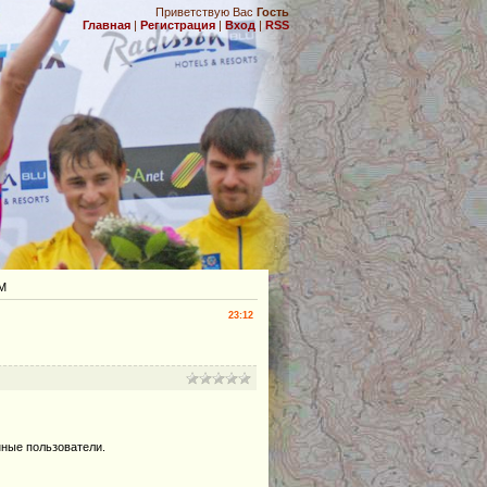
Приветствую Вас
Гость
Главная
|
Регистрация
|
Вход
|
RSS
.
СМ
23:12
нные пользователи.