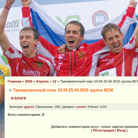
Главная
»
2016
»
Апрель
»
12
» Тренировочный план 10.04-25.04.2016 группа В
Тренировочный план 10.04-25.04.2016 группа ВСМ
В БЛОГЕ
Категория
:
другое
|
Просмотров
: 1591 |
Добавил
:
Leonid
|
Рейтинг
:
0.0
/
0
Всего комментариев
:
0
Добавлять комментарии могут только зарегистрирова
[
Регистрация
|
Вход
]