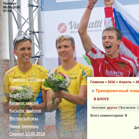
Четверг
06.08.2026
07:58
Главная страница
Главная
»
2016
»
Апрель
»
2
Форум
Тренировочный план 
Блог
В БЛОГЕ
Каталог статей
Категория
:
другое
|
Просмотров
: 
Каталог файлов
Всего комментариев
:
0
Фотоальбомы
Наши тренеры
До
Спринт 13.05.2018