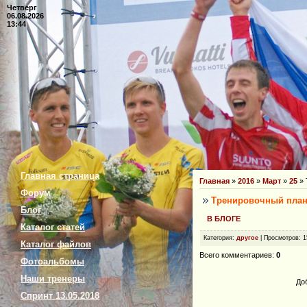
Четверг
06.08.2026
13:44
Главная страница
Главная
»
2016
»
Март
»
25
» 
Форум
Тренировочный план.
Блог
В БЛОГЕ
Каталог статей
Категория
:
другое
|
Просмотров
: 
Каталог файлов
Всего комментариев
:
0
Фотоальбомы
Наши тренеры
До
Спринт 13.05.2018