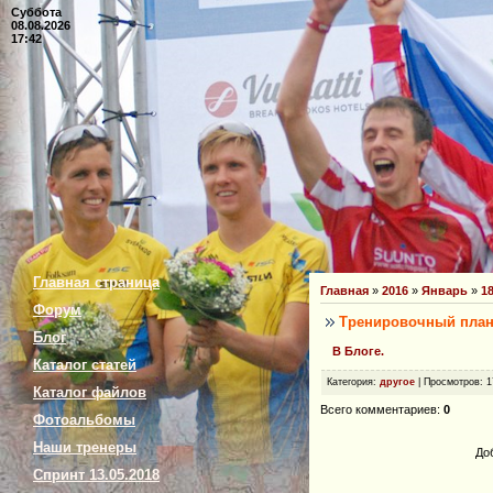
Суббота
08.08.2026
17:42
Главная страница
Главная
»
2016
»
Январь
»
1
Форум
Тренировочный план.
Блог
В Блоге.
Каталог статей
Категория
:
другое
|
Просмотров
: 
Каталог файлов
Всего комментариев
:
0
Фотоальбомы
Наши тренеры
До
Спринт 13.05.2018