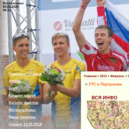
Воскресенье
09.08.2026
06:13
Главная страница
Главная
»
2013
»
Февраль
»
Форум
УТС в Португалии
Блог
Каталог статей
ВСЯ ИНФО
Каталог файлов
Фотоальбомы
Наши тренеры
Спринт 13.05.2018