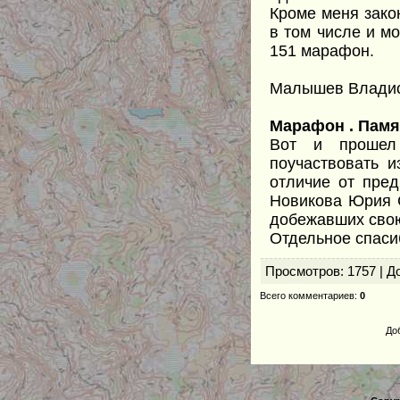
Кроме меня зако
в том числе и мо
151 марафон.
Малышев Владис
Марафон . Памя
Вот и прошел
поучаствовать и
отличие от пре
Новикова Юрия 
добежавших сво
Отдельное спасиб
Просмотров
: 1757 |
Д
Всего комментариев
:
0
До