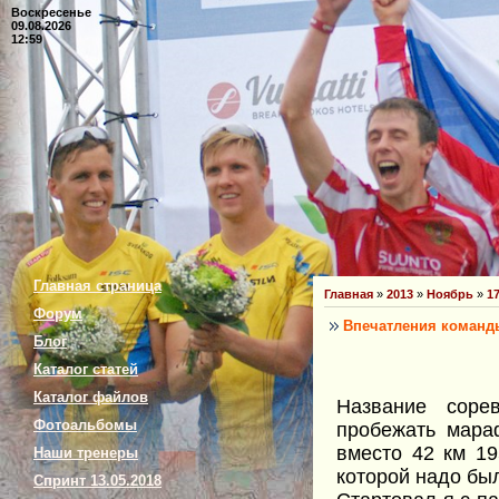
Воскресенье
09.08.2026
12:59
Главная страница
Главная
»
2013
»
Ноябрь
»
1
Форум
Впечатления команды 
Блог
Каталог статей
Каталог файлов
Название соре
Фотоальбомы
пробежать мара
вместо 42 км 19
Наши тренеры
которой надо был
Спринт 13.05.2018