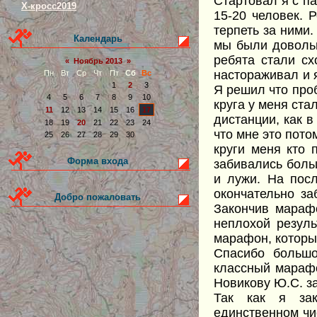
Стартовал я с п
Х-кросс2019
15-20 человек. 
терпеть за ними.
Календарь
мы были довольн
ребята стали сх
«
Ноябрь 2013
»
настораживал и 
Пн
Вт
Ср
Чт
Пт
Сб
Вс
1
2
3
Я решил что про
4
5
6
7
8
9
10
круга у меня ста
11
12
13
14
15
16
17
дистанции, как в
18
19
20
21
22
23
24
что мне это пото
25
26
27
28
29
30
круги меня кто 
Форма входа
забивались боль
и лужи. На посл
окончательно за
Добро пожаловать
Закончив мараф
неплохой резуль
марафон, которы
Спасибо большо
классный марафо
Новикову Ю.С. за
Так как я за
единственном чи