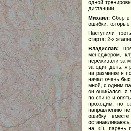
одной тренировк
дистанции.
Михаил:
Сбор в
ошибки, которые 
Наступили трет
старта: 2-х этап
Владислав:
Пред
менеджером, кл
переживали за мо
за один день, я
на разминке я п
начал очень быс
мной, с одним п
он ошибался- я 
по спине и опят
проходим, но 
направлению не 
ошибку вместе
останавливаюсь,
на КП, парень 