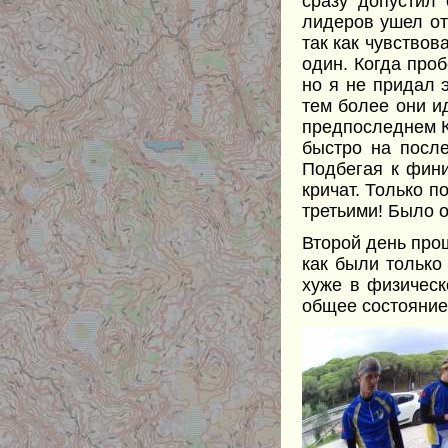
сразу допустил 
лидеров ушел от
так как чувствов
один. Когда проб
но я не придал 
тем более они ид
предпоследнем К
быстро на после
Подбегая к фини
кричат. Только 
третьими! Было 
Второй день про
как были только 
хуже в физическ
общее состояние