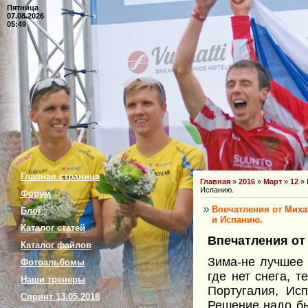
Пятница
07.08.2026
05:49
Главная страница
Главная
»
2016
»
Март
»
12
» 
Испанию.
Форум
Впечатления от Миха
Блог
и Испанию.
Каталог статей
Впечатления от
Каталог файлов
Зима-не лучшее 
Фотоальбомы
где нет снега, т
Наши тренеры
Португалия, Исп
Спринт 13.05.2018
Решение надо бы