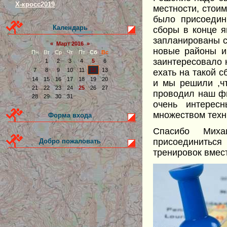
Х-кросс2019
местности, стоим
было присоедин
Календарь
сборы в конце 
запланированы с
«
Март 2016
»
новые районы и
Пн
Вт
Ср
Чт
Пт
Сб
Вс
заинтересовало 
1
2
3
4
5
6
7
8
9
10
11
12
13
ехать на такой 
14
15
16
17
18
19
20
и мы решили ,ч
21
22
23
24
25
26
27
проводил наш фи
28
29
30
31
очень интерес
множеством техн
Форма входа
Спасибо Миха
присоединитьс
Добро пожаловать
тренировок вмест