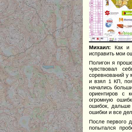
Михаил:
Как и
исправить мои ош
Полигон я проше
чувствовал се
соревнований у 
и взял 1 КП, по
начались больши
ориентиров с к
огромную ошибк
ошибок, дальше
ошибки и все дел
После первого д
попытался проб