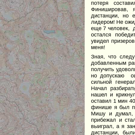
потеря соста
Финишировав, 
дистанции, но 
лидером! Не ожид
еще 7 человек, д
остался победи
увидел призеров
меня!
Зная, что след
добавленным рай
получить удовол
но допускаю ош
сильной генера
Начал разбират
нашел и крикнул
оставил 1 мин 4
финише я был пе
Мишу и думал, 
прибежал и ста
выиграл, а я за
дистанции, был