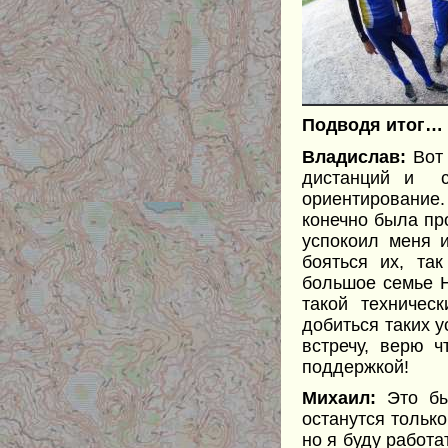
Подводя итог…
Владислав:
Вот 
дистанций и с
ориентирование.
конечно была пр
успокоил меня и
бояться их, та
большое семье Н
такой техничес
добиться таких у
встречу, верю 
поддержкой!
Михаил:
Это бы
останутся только
но я буду работа