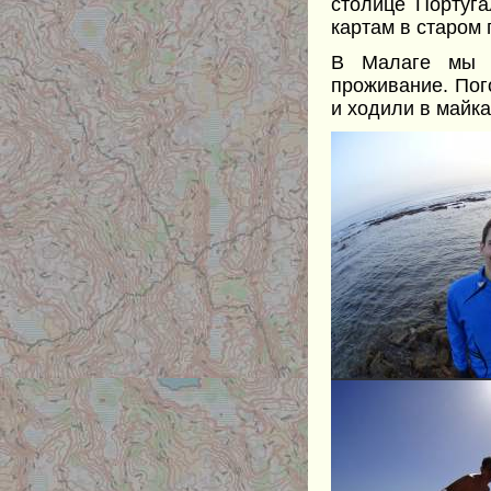
столице Португа
картам в старом 
В Малаге мы в
проживание. Пого
и ходили в майка