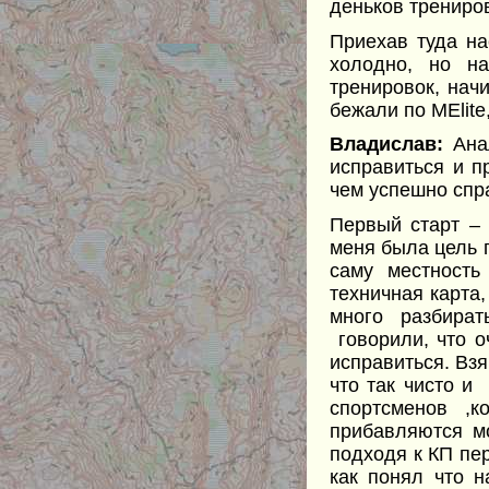
деньков трениро
Приехав туда на
холодно, но н
тренировок, нач
бежали по MElite
Владислав:
Анал
исправиться и п
чем успешно спр
Первый старт – 
меня была цель п
саму местность
техничная карта,
много разбират
говорили, что о
исправиться. Взя
что так чисто и
спортсменов ,к
прибавляются мо
подходя к КП пер
как понял что н