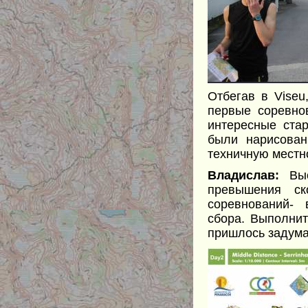
Отбегав в Viseu
первые соревно
интересные ста
были нарисова
техничную местн
Владислав:
Выс
превышения ск
соревнований- 
сбора. Выполнит
пришлось задума