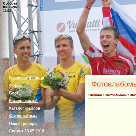
Суббота
08.08.2026
13:36
Главная страница
Фотоальбом
Форум
Блог
Главная
»
Фотоальбом
»
Фо
Каталог статей
Каталог файлов
Фотоальбомы
Наши тренеры
Спринт 13.05.2018