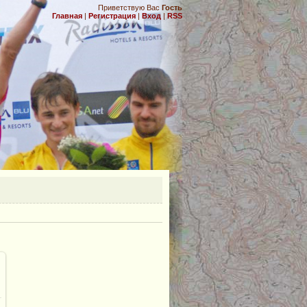
Приветствую Вас
Гость
Главная
|
Регистрация
|
Вход
|
RSS
.