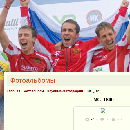
Фотоальбомы
Главная
»
Фотоальбом
»
Клубные фотографии
» IMG_1840
IMG_1840
946
0
0.0
В реальном размере