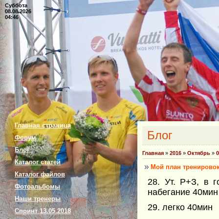
Суббота
08.08.2026
04:46
Главная страница
Блог
Форум
Блог
Главная
»
2016
»
Октябрь
»
0
Каталог статей
Мой план тренировок 
Каталог файлов
28. Ут. Р+З, в 
Фотоальбомы
набегание 40мин
Наши тренеры
29. легко 40мин
Спринт 13.05.2018