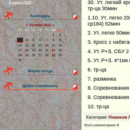
30. Ут. легкий к
Х-кросс2019
тр-ца 30мин
Календарь
1.10. Ут. легко 
ср184) 52мин
«
Октябрь 2016
»
Пн
Вт
Ср
Чт
Пт
Сб
Вс
2. Ут. легко 50ми
1
2
3
4
5
6
7
8
9
3. Кросс с набег
10
11
12
13
14
15
16
4. Ут. Р+З, СБУ 2
17
18
19
20
21
22
23
24
25
26
27
28
29
30
5. Ут. Р+З, 4*1км
31
6. тр-ца
Форма входа
7. разминка
Добро пожаловать
8. Соревнования
9. Соревнования
10. тр-ца
Категория
:
Новиков 
Всего комментариев
:
0