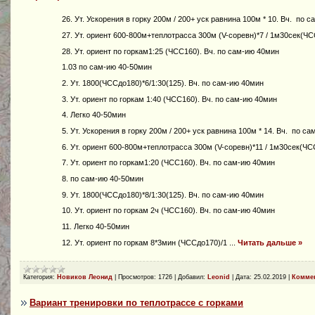
26. Ут. Ускорения в горку 200м / 200+ уск равнина 100м * 10. Вч. по 
27. Ут. ориент 600-800м+теплотрасса 300м (V-соревн)*7 / 1м30сек(ЧС
28. Ут. ориент по горкам1:25 (ЧСС160). Вч. по сам-ию 40мин
1.03 по сам-ию 40-50мин
2. Ут. 1800(ЧССдо180)*6/1:30(125). Вч. по сам-ию 40мин
3. Ут. ориент по горкам 1:40 (ЧСС160). Вч. по сам-ию 40мин
4. Легко 40-50мин
5. Ут. Ускорения в горку 200м / 200+ уск равнина 100м * 14. Вч. по с
6. Ут. ориент 600-800м+теплотрасса 300м (V-соревн)*11 / 1м30сек(ЧС
7. Ут. ориент по горкам1:20 (ЧСС160). Вч. по сам-ию 40мин
8. по сам-ию 40-50мин
9. Ут. 1800(ЧССдо180)*8/1:30(125). Вч. по сам-ию 40мин
10. Ут. ориент по горкам 2ч (ЧСС160). Вч. по сам-ию 40мин
11. Легко 40-50мин
12. Ут. ориент по горкам 8*3мин (ЧССдо170)/1
...
Читать дальше »
Категория:
Новиков Леонид
|
Просмотров:
1726
|
Добавил:
Leonid
|
Дата:
25.02.2019
|
Коммен
Вариант тренировки по теплотрассе с горками