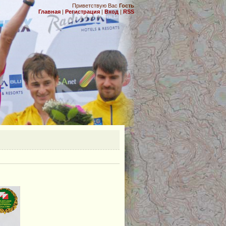
Приветствую Вас
Гость
Главная
|
Регистрация
|
Вход
|
RSS
.