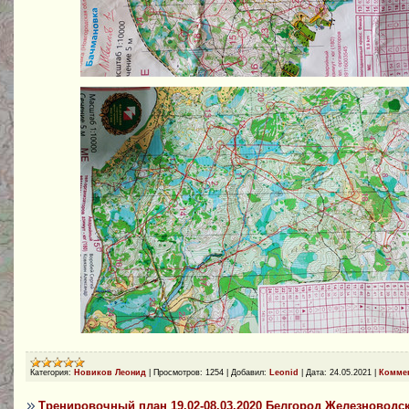
Категория:
Новиков Леонид
|
Просмотров:
1254
|
Добавил:
Leonid
|
Дата:
24.05.2021
|
Коммен
Тренировочный план 19.02-08.03.2020 Белгород Железноводс