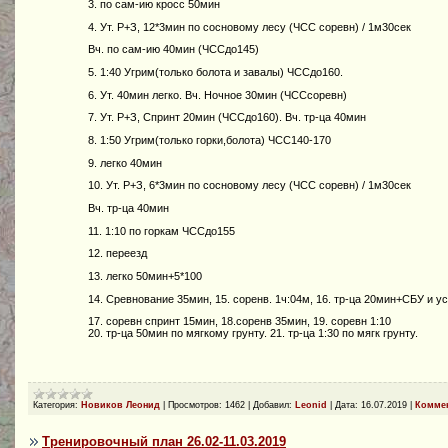
3. по сам-ию кросс 50мин
4. Ут. Р+З, 12*3мин по сосновому лесу (ЧСС соревн) / 1м30сек
Вч. по сам-ию 40мин (ЧССдо145)
5. 1:40 Угрим(только болота и завалы) ЧССдо160.
6. Ут. 40мин легко. Вч. Ночное 30мин (ЧССсоревн)
7. Ут. Р+З, Спринт 20мин (ЧССдо160). Вч. тр-ца 40мин
8. 1:50 Угрим(только горки,болота) ЧСС140-170
9. легко 40мин
10. Ут. Р+З, 6*3мин по сосновому лесу (ЧСС соревн) / 1м30сек
Вч. тр-ца 40мин
11. 1:10 по горкам ЧССдо155
12. переезд
13. легко 50мин+5*100
14. Сревнование 35мин, 15. соренв. 1ч:04м, 16. тр-ца 20мин+СБУ и у
17. соревн спринт 15мин, 18.соренв 35мин, 19. соревн 1:10
20. тр-ца 50мин по мягкому грунту. 21. тр-ца 1:30 по мягк грунту.
Категория:
Новиков Леонид
|
Просмотров:
1462
|
Добавил:
Leonid
|
Дата:
16.07.2019
|
Коммен
Тренировочный план 26.02-11.03.2019