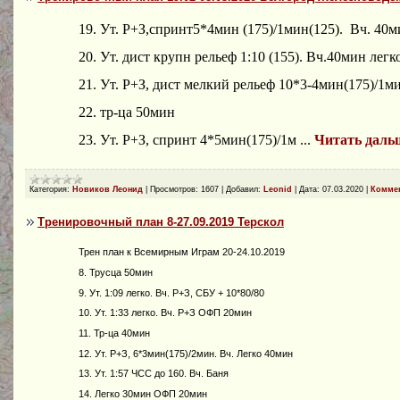
19. Ут. Р+З,спринт5*4мин (175)/1мин(125). Вч. 40м
20. Ут. дист крупн рельеф 1:10 (155). Вч.40мин легк
21. Ут. Р+З, дист мелкий рельеф 10*3-4мин(175)/1ми
22. тр-ца 50мин
23. Ут. Р+З, спринт 4*5мин(175)/1м
...
Читать даль
Категория:
Новиков Леонид
|
Просмотров:
1607
|
Добавил:
Leonid
|
Дата:
07.03.2020
|
Коммен
Тренировочный план 8-27.09.2019 Терскол
Трен план к Всемирным Играм 20-24.10.2019
8. Трусца 50мин
9. Ут. 1:09 легко. Вч. Р+З, СБУ + 10*80/80
10. Ут. 1:33 легко. Вч. Р+З ОФП 20мин
11. Тр-ца 40мин
12. Ут. Р+З, 6*3мин(175)/2мин. Вч. Легко 40мин
13. Ут. 1:57 ЧСС до 160. Вч. Баня
14. Легко 30мин ОФП 20мин