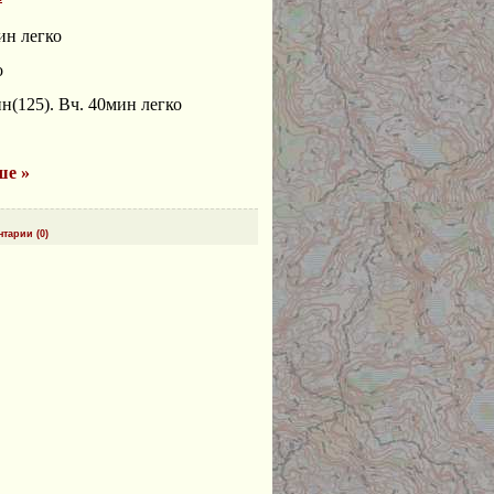
ин легко
о
н(125). Вч. 40мин легко
ше »
тарии (0)