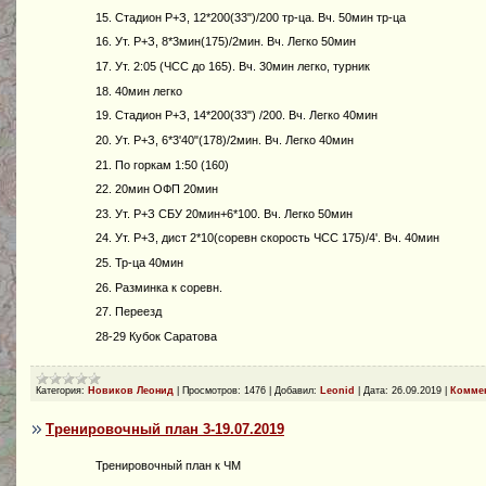
15. Стадион Р+З, 12*200(33")/200 тр-ца. Вч. 50мин тр-ца
16. Ут. Р+З, 8*3мин(175)/2мин. Вч. Легко 50мин
17. Ут. 2:05 (ЧСС до 165). Вч. 30мин легко, турник
18. 40мин легко
19. Стадион Р+З, 14*200(33") /200. Вч. Легко 40мин
20. Ут. Р+З, 6*3'40"(178)/2мин. Вч. Легко 40мин
21. По горкам 1:50 (160)
22. 20мин ОФП 20мин
23. Ут. Р+З СБУ 20мин+6*100. Вч. Легко 50мин
24. Ут. Р+З, дист 2*10(соревн скорость ЧСС 175)/4'. Вч. 40мин
25. Тр-ца 40мин
26. Разминка к соревн.
27. Переезд
28-29 Кубок Саратова
Категория:
Новиков Леонид
|
Просмотров:
1476
|
Добавил:
Leonid
|
Дата:
26.09.2019
|
Коммен
Тренировочный план 3-19.07.2019
Тренировочный план к ЧМ