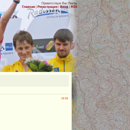
Приветствую Вас
Гость
Главная
|
Регистрация
|
Вход
|
RSS
.
14:34