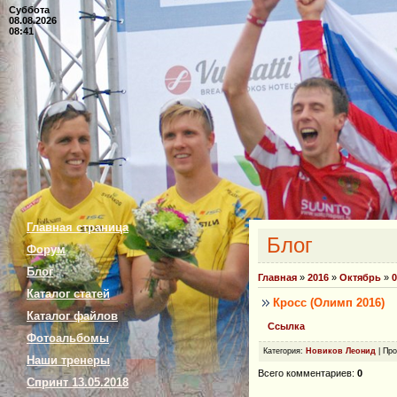
Суббота
08.08.2026
08:41
Главная страница
Блог
Форум
Блог
Главная
»
2016
»
Октябрь
»
0
Каталог статей
Кросс (Олимп 2016)
Каталог файлов
Ссылка
Фотоальбомы
Категория
:
Новиков Леонид
|
Про
Наши тренеры
Всего комментариев
:
0
Спринт 13.05.2018