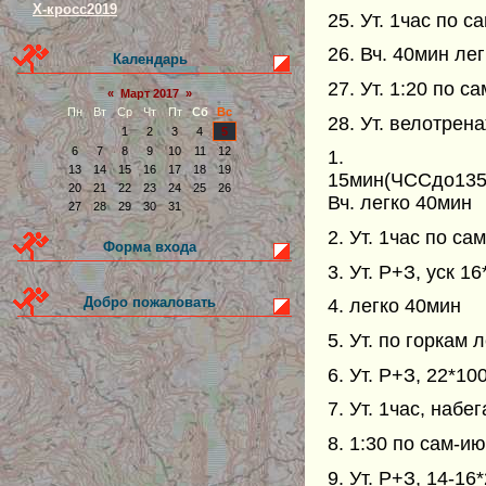
Х-кросс2019
25. Ут. 1час по с
26. Вч. 40мин лег
Календарь
27. Ут. 1:20 по 
«
Март 2017
»
Пн
Вт
Ср
Чт
Пт
Сб
Вс
28. Ут. велотрен
1
2
3
4
5
6
7
8
9
10
11
12
1
13
14
15
16
17
18
19
15мин(ЧССдо135)
20
21
22
23
24
25
26
Вч. легко 40мин
27
28
29
30
31
2. Ут. 1час по са
Форма входа
3. Ут. Р+З, уск 1
Добро пожаловать
4. легко 40мин
5. Ут. по горкам 
6. Ут. Р+З, 22*1
7. Ут. 1час, наб
8. 1:30 по сам-ию
9. Ут. Р+З, 14-1