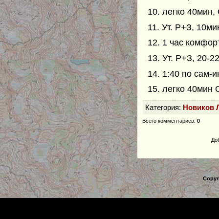
10. легко 40мин,
11. Ут. Р+З, 10м
12. 1 час комфор
13. Ут. Р+З, 20-2
14. 1:40 по сам-
15. легко 40мин
Категория
:
Новиков 
Всего комментариев
:
0
До
Copyr