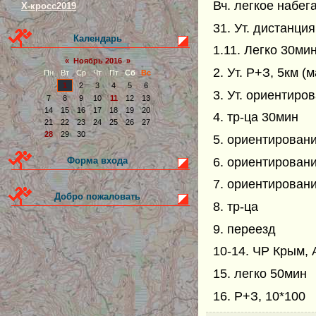
Вч. легкое набег
Х-кросс2019
31. Ут. дистанци
Календарь
1.11. Легко 30ми
«
Ноябрь 2016
»
2. Ут. Р+З, 5км (
Пн
Вт
Ср
Чт
Пт
Сб
Вс
1
2
3
4
5
6
3. Ут. ориентиро
7
8
9
10
11
12
13
14
15
16
17
18
19
20
4. тр-ца 30мин
21
22
23
24
25
26
27
28
29
30
5. ориентирован
6. ориентирован
Форма входа
7. ориентирован
Добро пожаловать
8. тр-ца
9. переезд
10-14. ЧР Крым,
15. легко 50мин
16. Р+З, 10*100