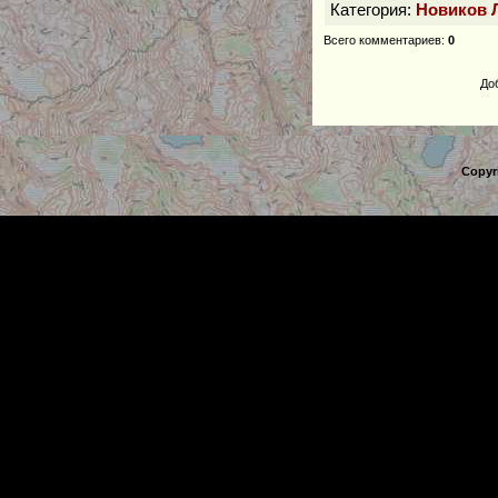
Категория
:
Новиков 
Всего комментариев
:
0
До
Copyr