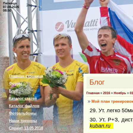
Пятница
07.08.2026
08:50
Главная страница
Блог
Форум
Блог
Главная
»
2016
»
Ноябрь
»
0
Каталог статей
Мой план тренировок 
Каталог файлов
29. Ут. легко 50м
Фотоальбомы
30. Ут. Р+З, ди
Наши тренеры
kuban.ru
Спринт 13.05.2018