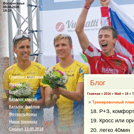
Воскресенье
09.08.2026
14:19
Главная страница
Блог
Форум
Блог
Главная
»
2016
»
Май
»
18
» Т
Каталог статей
Тренировочный план 
Каталог файлов
18. Р+З, комфор
Фотоальбомы
19. Кросс или ор
Наши тренеры
Спринт 13.05.2018
20. легко 40мин