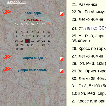
Х-кросс2019
21. Разминка
22.Вс. РосАзимут
Календарь
23. Легко 40мин
«
Май 2016
»
Пн
Вт
Ср
Чт
Пт
Сб
Вс
легко 30
24. Ут.
1
2
3
4
5
6
7
8
25. Ут. Р+З, спр
9
10
11
12
13
14
15
35-40мин
16
17
18
19
20
21
22
23
24
25
26
27
28
29
26. Кросс по гор
30
31
27. Легко 40мин
Форма входа
28. Ут. Р+З, 1км
Добро пожаловать
29.Вс. Ориентиро
30. Легко 35-40м
31. Р+З, 5*100+
1.06 Ут. Р+З, сп
2. Кросс или ор