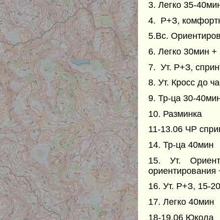
3. Легко 35-40ми
4. Р+З, комфортн
5.Вс. Ориентиро
6. Легко 30мин +
7. Ут. Р+З, спри
8. Ут. Кросс до ч
9. Тр-ца 30-40ми
10. Разминка
11-13.06 ЧР спр
14. Тр-ца 40мин
15. Ут. Ориен
ориентирования 
16. Ут. Р+З, 15-
17. Легко 40мин
18-19.06 Юкола