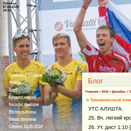
Пятница
07.08.2026
18:25
Главная страница
Блог
Форум
Блог
Главная
»
2016
»
Декабрь
»
3
Каталог статей
Тренировочный план 2
Каталог файлов
УТС АЛУШТА.
Фотоальбомы
25. Вч. легкий к
Наши тренеры
Спринт 13.05.2018
26. Ут. дист 1:10