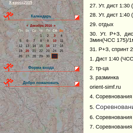
Х-кросс2019
27. Ут. дист 1:3
28. Ут. дист 1:40
Календарь
29. отдых
«
Декабрь 2016
»
Пн
Вт
Ср
Чт
Пт
Сб
Вс
30. Ут. Р+З, ди
1
2
3
4
3мин(ЧСС 175)/1
5
6
7
8
9
10
11
12
13
14
15
16
17
18
31. Р+З, спринт 
19
20
21
22
23
24
25
26
27
28
29
30
31
1. Дист 1:40 (ЧС
2. тр-ца
Форма входа
3. разминка
Добро пожаловать
orient-simf.ru
4. Соревнования
Соревнован
5.
6. Соревнования
7. Соревнования