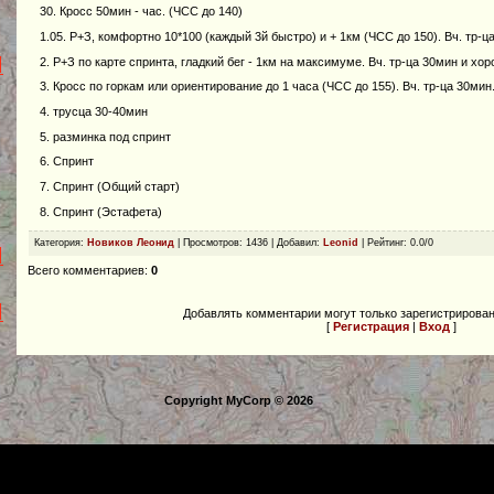
30. Кросс 50мин - час. (ЧСС до 140)
1.05. Р+З, комфортно 10*100 (каждый 3й быстро) и + 1км (ЧСС до 150). Вч. тр-ц
2. Р+З по карте спринта, гладкий бег - 1км на максимуме. Вч. тр-ца 30мин и хо
3. Кросс по горкам или ориентирование до 1 часа (ЧСС до 155). Вч. тр-ца 30мин
4. трусца 30-40мин
5. разминка под спринт
6. Спринт
7. Спринт (Общий старт)
8. Спринт (Эстафета)
Категория
:
Новиков Леонид
|
Просмотров
: 1436 |
Добавил
:
Leonid
|
Рейтинг
:
0.0
/
0
Всего комментариев
:
0
Добавлять комментарии могут только зарегистрирова
[
Регистрация
|
Вход
]
Copyright MyCorp © 2026