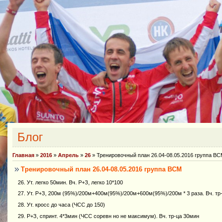
Блог
Главная
»
2016
»
Апрель
»
26
» Тренировочный план 26.04-08.05.2016 группа В
Тренировочный план 26.04-08.05.2016 группа ВСМ
26. Ут. легко 50мин. Вч. Р+З, легко 10*100
27. Ут. Р+З, 200м (95%)/200м+400м(95%)/200м+600м(95%)/200м * 3 раза. Вч. тр
28. Ут. кросс до часа (ЧСС до 150)
29. Р+З, спринт. 4*3мин (ЧСС соревн но не максимум). Вч. тр-ца 30мин