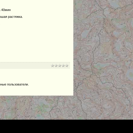
а 40мин
рошая растяжка.
.
нные пользователи.