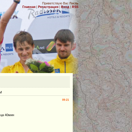
Приветствую Вас
Гость
Главная
|
Регистрация
|
Вход
|
RSS
.
СМ
09:21
-ца 40мин