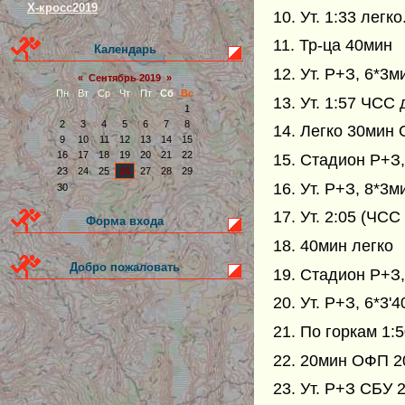
Х-кросс2019
10. Ут. 1:33 лег
11. Тр-ца 40мин
Календарь
12. Ут. Р+З, 6*3м
«
Сентябрь 2019
»
Пн
Вт
Ср
Чт
Пт
Сб
Вс
13. Ут. 1:57 ЧСС 
1
2
3
4
5
6
7
8
14. Легко 30мин
9
10
11
12
13
14
15
16
17
18
19
20
21
22
15. Стадион Р+З, 
23
24
25
26
27
28
29
16. Ут. Р+З, 8*3м
30
17. Ут. 2:05 (ЧСС
Форма входа
18. 40мин легко
Добро пожаловать
19. Стадион Р+З,
20. Ут. Р+З, 6*3'
21. По горкам 1:
22. 20мин ОФП 
23. Ут. Р+З СБУ 