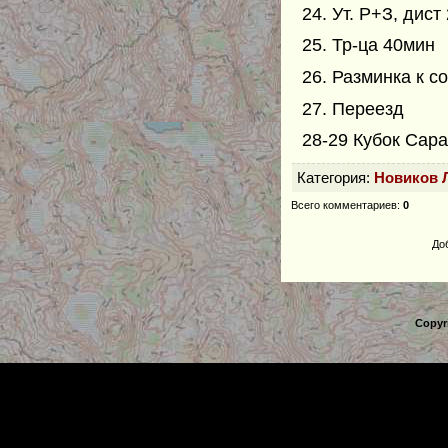
24. Ут. Р+З, дист
25. Тр-ца 40мин
26. Разминка к с
27. Переезд
28-29 Кубок Сар
Категория
:
Новиков 
Всего комментариев
:
0
До
Copyr