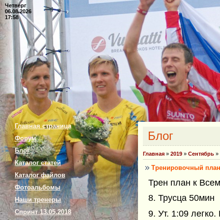
Четверг
06.08.2026
17:58
Главная страница
Блог
Форум
Блог
Главная
»
2019
»
Сентябрь
»
Каталог статей
Тренировочный план 
Каталог файлов
Трен план к Все
Фотоальбомы
8. Трусца 50мин
Наши тренеры
Спринт 13.05.2018
9. Ут. 1:09 легко